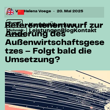
Von
Helena Voege
·
20. Mai 2025
Referentenentwurf zur
Kanzlei
Über uns
Leistungen
Blog
Kontakt
Änderung des
Außenwirtschaftsgese
tzes – Folgt bald die
Umsetzung?