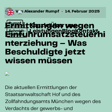
Von
Alexander Rumpf
·
14. Februar 2025
Ermittlungen wegen
Kanzlei
Über uns
Leistungen
Blog
Kontakt
Einfuhrumsatzsteuerhi
nterziehung – Was
Beschuldigte jetzt
wissen müssen
Die aktuellen Ermittlungen der
Staatsanwaltschaft Hof und des
Zollfahndungsamts München wegen des
Verdachts der gewerbs- und