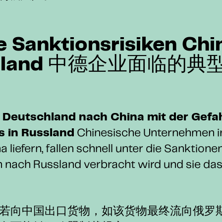
e Sanktionsrisiken Chi
chland 中德企业面临的
 Deutschland nach China mit der Gefa
s in Russland
Chinesische Unternehmen i
a liefern, fallen schnell unter die Sanktione
h nach Russland verbracht wird und sie da
若向中国出口货物，如该货物最终流向俄罗