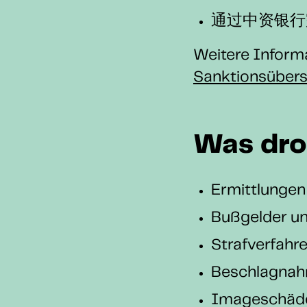
通过中资银行
Weitere Inform
Sanktionsübers
Was d
Ermittlung
Bußgelder
Strafverfa
Beschlagn
Imageschä