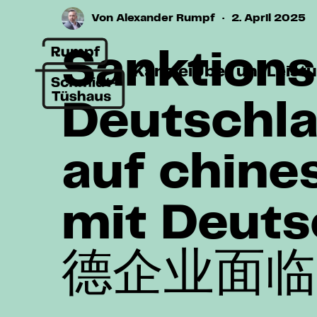
Von
Alexander Rumpf
·
2. April 2025
Sanktions
Kanzlei
Über uns
Leist
Deutschl
auf chine
mit Deuts
德企业面临