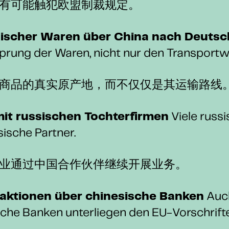
有可能触犯欧盟制裁规定。
ischer Waren über China nach Deutsc
sprung der Waren, nicht nur den Transportw
商品的真实原产地，而不仅仅是其运输路线
it russischen Tochterfirmen
Viele russ
ische Partner.
业通过中国合作伙伴继续开展业务。
aktionen über chinesische Banken
Auc
sche Banken unterliegen den EU-Vorschrift