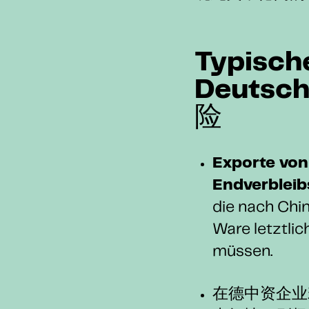
Typisch
Deuts
险
Exporte von
Endverbleib
die nach Chin
Ware letztlic
müssen.
在德中资企业