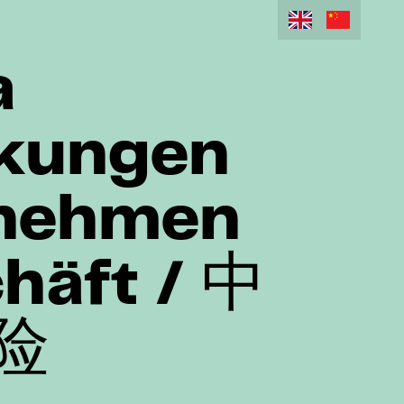
a
rkungen
rnehmen
häft / 中
险