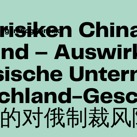
risiken Chin
ungen
Blog
Kontakt
and – Auswi
sische Unte
chland-Gesc
的对俄制裁风