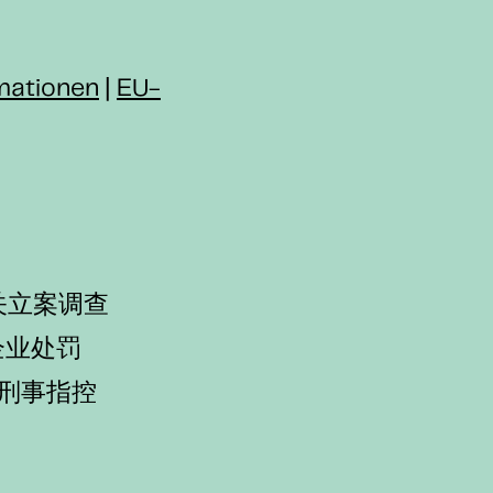
。
mationen
|
EU-
执法机关立案调查
款及企业处罚
管面临刑事指控