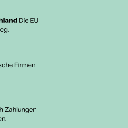
hland
Die EU
eg.
。
ische Firmen
h Zahlungen
en.